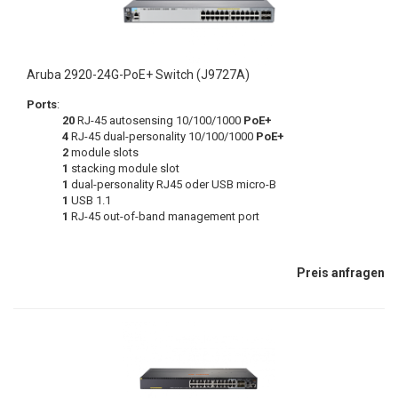
Aruba 2920-24G-PoE+ Switch (J9727A)
Ports
:
20
RJ-45 autosensing 10/100/1000
PoE+
4
RJ-45 dual-personality 10/100/1000
PoE+
2
module slots
1
stacking module slot
1
dual-personality RJ45 oder USB micro-B
1
USB 1.1
1
RJ-45 out-of-band management port
Preis anfragen