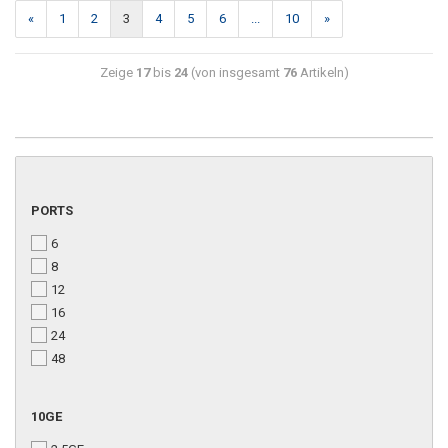
«
1
2
3
4
5
6
...
10
»
Zeige
17
bis
24
(von insgesamt
76
Artikeln)
PORTS
6
8
12
16
24
48
10GE