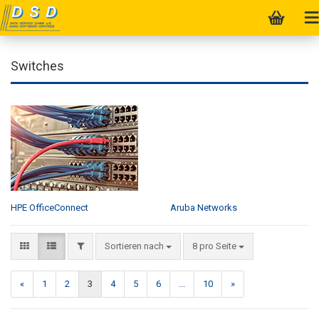
Switches
HPE OfficeConnect
Aruba Networks
Sortieren nach
8 pro Seite
«
1
2
3
4
5
6
...
10
»