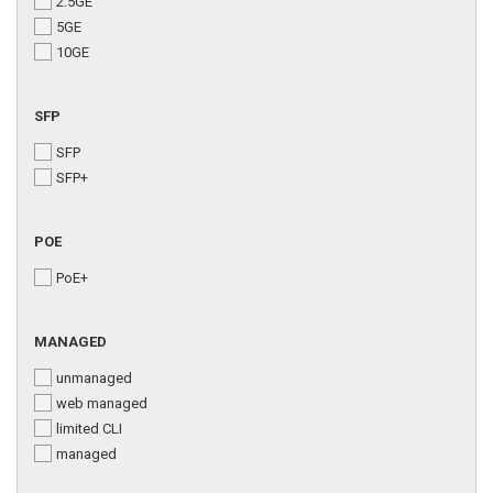
2.5GE
5GE
10GE
SFP
SFP
SFP+
POE
PoE+
MANAGED
unmanaged
web managed
limited CLI
managed