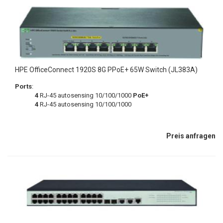
HPE OfficeConnect 1920S 8G PPoE+ 65W Switch (JL383A)
Ports
:
4
RJ-45 autosensing 10/100/1000
PoE+
4
RJ-45 autosensing 10/100/1000
Preis anfragen