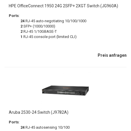
HPE OfficeConnect 1950 24G 2SFP+ 2XGT Switch (JG960A)
Ports
:
24
RJ-45 auto-negotiating 10/100/1000
2
SFP+ (1000/10000)
2
RJ-45 1/10GBASE-T
1
RJ-45 console port (limited CLI)
Preis anfragen
Aruba 2530-24 Switch (J9782A)
Ports
:
24
RJ-45 autosensing 10/100