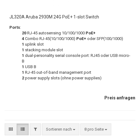
JL320A Aruba 2930M 24G PoE+ 1-slot Switch
Ports
:
20
RJ-45 autosensing 10/100/1000
PoE+
4
Combo RJ-45(10/100/1000)
PoE+
oder SFP(100/1000)
1
uplink slot
1
stacking module slot
1
dual-personality serial console port: RJ45 oder USB micro-
B
1
USB B
1
RJ-45 out-of-band management port
2
power supply slots (ohne power supplies)
Preis anfragen
Sortieren nach
8 pro Seite